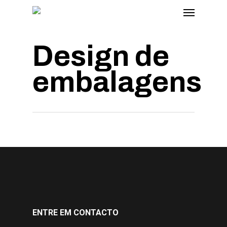
Design de
embalagens
Smello
A Culpada
Beira Salgado
ENTRE EM CONTACTO